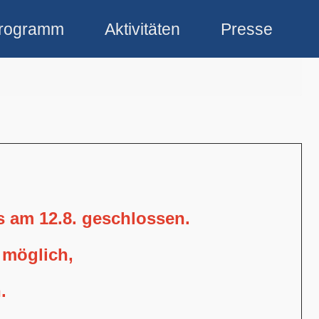
rogramm
Aktivitäten
Presse
is am 12.8. geschlossen.
 möglich,
.