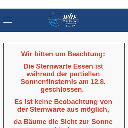
Mobile Menu Toggle
Mobile Menu Toggle
Wir bitten um Beachtung:
Die Sternwarte Essen ist
während der partiellen
Sonnenfinsternis am 12.8.
geschlossen.
Es ist keine Beobachtung von
der Sternwarte aus möglich,
da Bäume die Sicht zur Sonne