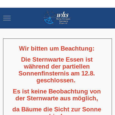
Mobile Menu Toggle
Mobile Menu Toggle
Wir bitten um Beachtung:
Die Sternwarte Essen ist
während der partiellen
Sonnenfinsternis am 12.8.
geschlossen.
Es ist keine Beobachtung von
der Sternwarte aus möglich,
da Bäume die Sicht zur Sonne