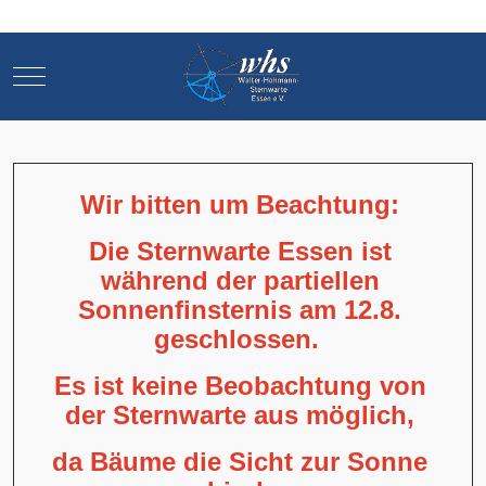
Mobile Menu Toggle
Mobile Menu Toggle
Wir bitten um Beachtung:
Die Sternwarte Essen ist
während der partiellen
Sonnenfinsternis am 12.8.
geschlossen.
Es ist keine Beobachtung von
der Sternwarte aus möglich,
da Bäume die Sicht zur Sonne