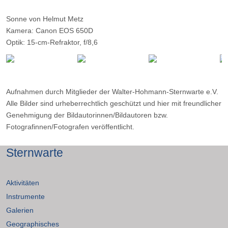
Sonne von Helmut Metz
Kamera: Canon EOS 650D
Optik: 15-cm-Refraktor, f/8,6
Belichtungszeit: 1/4000 sec
Filter: AstroSolar-Folie
Ort: WHS-Essen
Datum: 23.08.2015 12:40
Aufnahmen durch Mitglieder der Walter-Hohmann-Sternwarte e.V.
Alle Bilder sind urheberrechtlich geschützt und hier mit freundlicher
Genehmigung der Bildautorinnen/Bildautoren bzw.
Fotografinnen/Fotografen veröffentlicht.
Sternwarte
Aktivitäten
Instrumente
Galerien
Geographisches