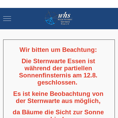
Mobile Menu Toggle
Mobile Menu Toggle
Wir bitten um Beachtung:
Die Sternwarte Essen ist
während der partiellen
Sonnenfinsternis am 12.8.
geschlossen.
Es ist keine Beobachtung von
der Sternwarte aus möglich,
da Bäume die Sicht zur Sonne