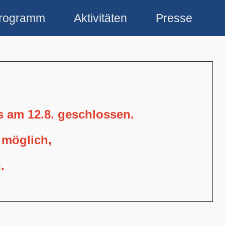
rogramm
Aktivitäten
Presse
is am 12.8. geschlossen.
 möglich,
.