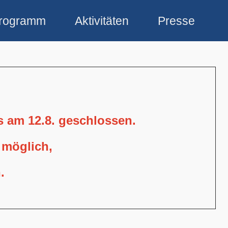
rogramm
Aktivitäten
Presse
is am 12.8. geschlossen.
 möglich,
.