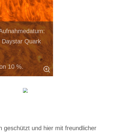
n Aufnahmedatum:
, Daystar Quark
on 10 %.
 geschützt und hier mit freundlicher