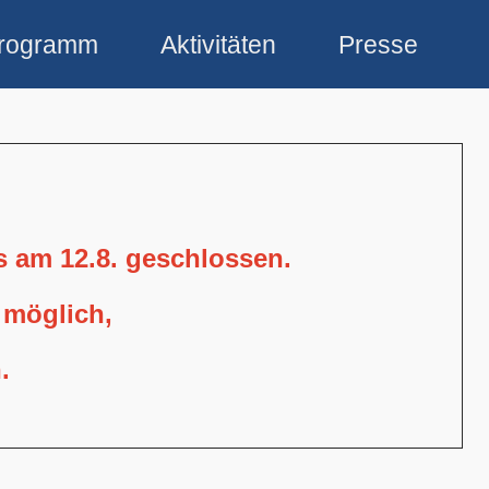
rogramm
Aktivitäten
Presse
is am 12.8. geschlossen.
 möglich,
.