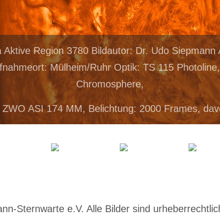
a Aktive Region 3780 Bildautor: Dr. Udo Siepman
fnahmeort: Mülheim/Ruhr Optik: TS 115 Photoline
Chromosphere,
 ZWO ASI 174 MM, Belichtung: 2000 Frames, dav
-Sternwarte e.V. Alle Bilder sind urheberrechtlich