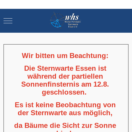
Mobile Menu Toggle
Mobile Menu Toggle
Wir bitten um Beachtung:
Die Sternwarte Essen ist
während der partiellen
Sonnenfinsternis am 12.8.
geschlossen.
Es ist keine Beobachtung von
der Sternwarte aus möglich,
da Bäume die Sicht zur Sonne