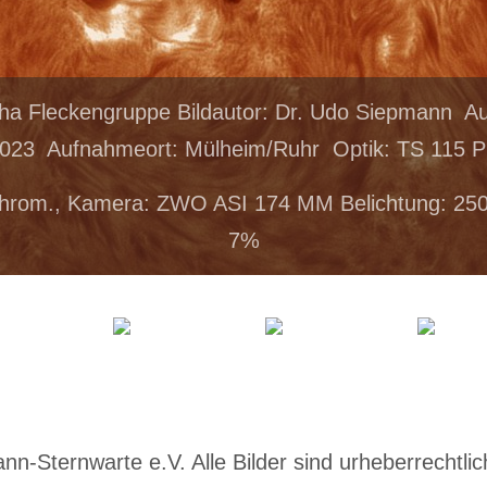
pha Fleckengruppe Bildautor: Dr. Udo Siepmann 
2023 Aufnahmeort: Mülheim/Ruhr Optik: TS 115 Ph
hrom., Kamera: ZWO ASI 174 MM Belichtung: 25
7%
-Sternwarte e.V. Alle Bilder sind urheberrechtlich