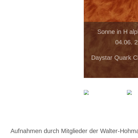
Sonne in H al
04.06. 
Daystar Quark C
Aufnahmen durch Mitglieder der Walter-Hohmann