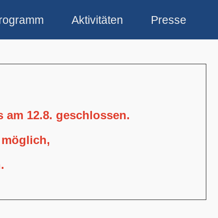
rogramm
Aktivitäten
Presse
is am 12.8. geschlossen.
 möglich,
.