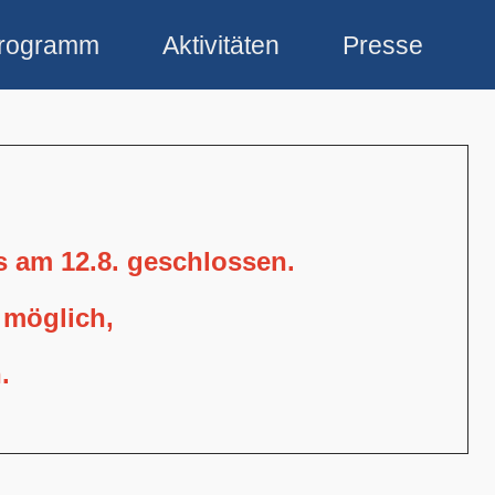
rogramm
Aktivitäten
Presse
is am 12.8. geschlossen.
 möglich,
.