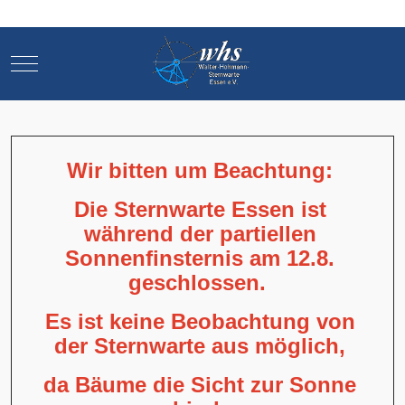
Mobile Menu Toggle
Mobile Menu Toggle
Wir bitten um Beachtung:
Die Sternwarte Essen ist
während der partiellen
Sonnenfinsternis am 12.8.
geschlossen.
Es ist keine Beobachtung von
der Sternwarte aus möglich,
da Bäume die Sicht zur Sonne