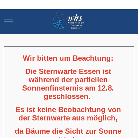
Mobile Menu Toggle
Mobile Menu Toggle
Wir bitten um Beachtung:
Die Sternwarte Essen ist
während der partiellen
Sonnenfinsternis am 12.8.
geschlossen.
Es ist keine Beobachtung von
der Sternwarte aus möglich,
da Bäume die Sicht zur Sonne