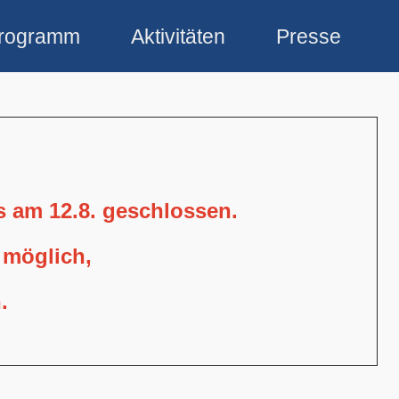
rogramm
Aktivitäten
Presse
is am 12.8. geschlossen.
 möglich,
.