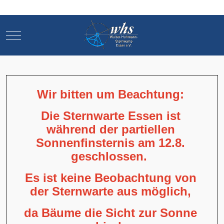
Mobile Menu Toggle
Mobile Menu Toggle
Wir bitten um Beachtung:
Die Sternwarte Essen ist
während der partiellen
Sonnenfinsternis am 12.8.
geschlossen.
Es ist keine Beobachtung von
der Sternwarte aus möglich,
da Bäume die Sicht zur Sonne