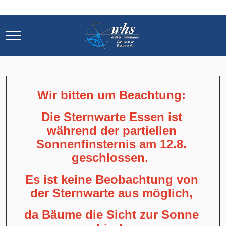
Mobile Menu Toggle
Mobile Menu Toggle
Wir bitten um Beachtung:
Die Sternwarte Essen ist
während der partiellen
Sonnenfinsternis am 12.8.
geschlossen.
Es ist keine Beobachtung von
der Sternwarte aus möglich,
da Bäume die Sicht zur Sonne