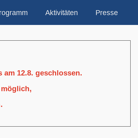
rogramm
Aktivitäten
Presse
is am 12.8. geschlossen.
 möglich,
.