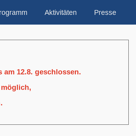
rogramm
Aktivitäten
Presse
is am 12.8. geschlossen.
 möglich,
.