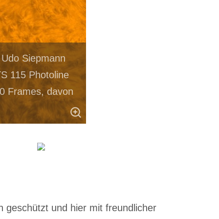
r. Udo Siepmann
S 115 Photoline
0 Frames, davon
 geschützt und hier mit freundlicher