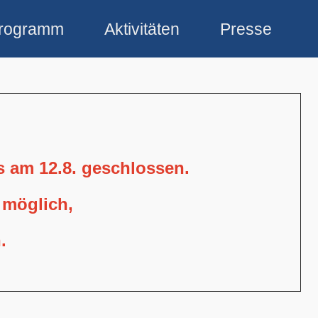
rogramm
Aktivitäten
Presse
is am 12.8. geschlossen.
 möglich,
.