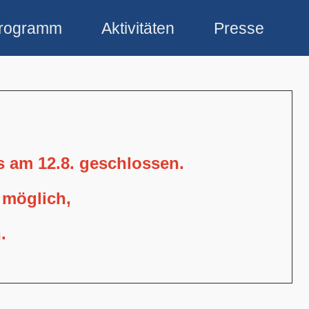
rogramm
Aktivitäten
Presse
is am 12.8. geschlossen.
 möglich,
.