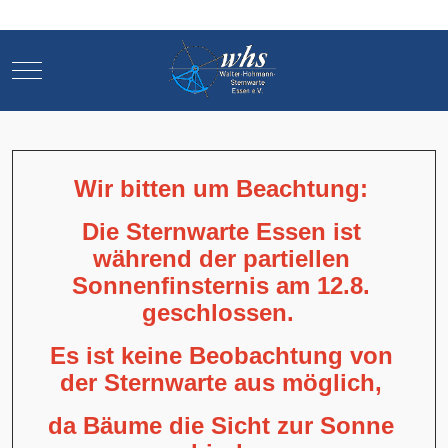
Mobile Menu Toggle
Mobile Menu Toggle
Wir bitten um Beachtung:
Die Sternwarte Essen ist
während der partiellen
Sonnenfinsternis am 12.8.
geschlossen.
Es ist keine Beobachtung von
der Sternwarte aus möglich,
da Bäume die Sicht zur Sonne