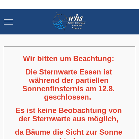
Mobile Menu Toggle
Mobile Menu Toggle
Wir bitten um Beachtung:
Die Sternwarte Essen ist
während der partiellen
Sonnenfinsternis am 12.8.
geschlossen.
Es ist keine Beobachtung von
der Sternwarte aus möglich,
da Bäume die Sicht zur Sonne