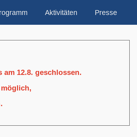
rogramm
Aktivitäten
Presse
is am 12.8. geschlossen.
 möglich,
.