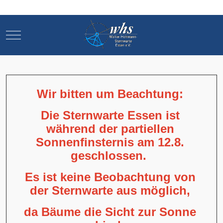
Mobile Menu Toggle
Mobile Menu Toggle
Wir bitten um Beachtung:
Die Sternwarte Essen ist
während der partiellen
Sonnenfinsternis am 12.8.
geschlossen.
Es ist keine Beobachtung von
der Sternwarte aus möglich,
da Bäume die Sicht zur Sonne