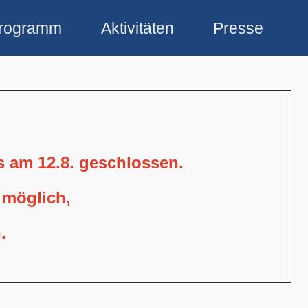
rogramm
Aktivitäten
Presse
is am 12.8. geschlossen.
 möglich,
.