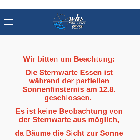
Mobile Menu Toggle
Mobile Menu Toggle
Wir bitten um Beachtung:
Die Sternwarte Essen ist
während der partiellen
Sonnenfinsternis am 12.8.
geschlossen.
Es ist keine Beobachtung von
der Sternwarte aus möglich,
da Bäume die Sicht zur Sonne