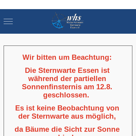
Mobile Menu Toggle
Mobile Menu Toggle
Wir bitten um Beachtung:
Die Sternwarte Essen ist
während der partiellen
Sonnenfinsternis am 12.8.
geschlossen.
Es ist keine Beobachtung von
der Sternwarte aus möglich,
da Bäume die Sicht zur Sonne