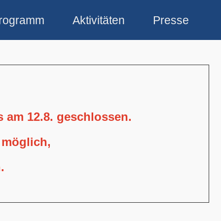
rogramm
Aktivitäten
Presse
is am 12.8. geschlossen.
 möglich,
.