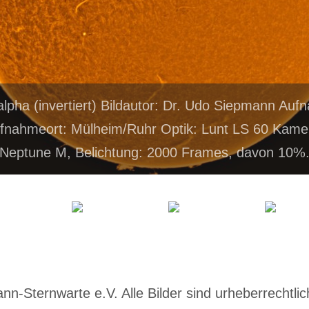
alpha (invertiert) Bildautor: Dr. Udo Siepmann Au
fnahmeort: Mülheim/Ruhr Optik: Lunt LS 60 Kame
Neptune M, Belichtung: 2000 Frames, davon 10%
-Sternwarte e.V. Alle Bilder sind urheberrechtlich