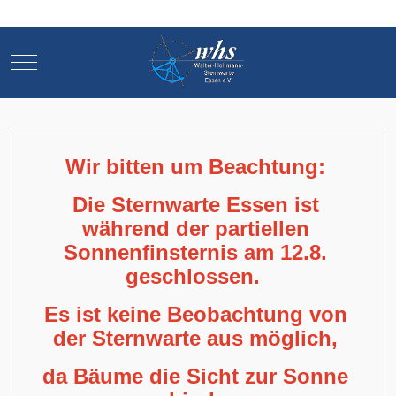
Mobile Menu Toggle
Mobile Menu Toggle
Wir bitten um Beachtung:
Die Sternwarte Essen ist
während der partiellen
Sonnenfinsternis am 12.8.
geschlossen.
Es ist keine Beobachtung von
der Sternwarte aus möglich,
da Bäume die Sicht zur Sonne