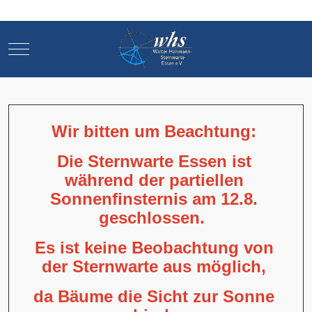
Mobile Menu Toggle
Mobile Menu Toggle
Wir bitten um Beachtung:
Die Sternwarte Essen ist
während der partiellen
Sonnenfinsternis am 12.8.
geschlossen.
Es ist keine Beobachtung von
der Sternwarte aus möglich,
da Bäume die Sicht zur Sonne