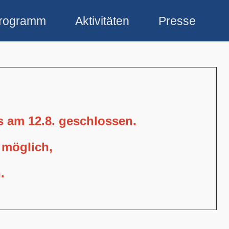
rogramm
Aktivitäten
Presse
is am 12.8. geschlossen.
 möglich,
.