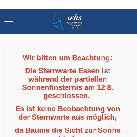
Mobile Menu Toggle
Mobile Menu Toggle
Wir bitten um Beachtung:
Die Sternwarte Essen ist
während der partiellen
Sonnenfinsternis am 12.8.
geschlossen.
Es ist keine Beobachtung von
der Sternwarte aus möglich,
da Bäume die Sicht zur Sonne