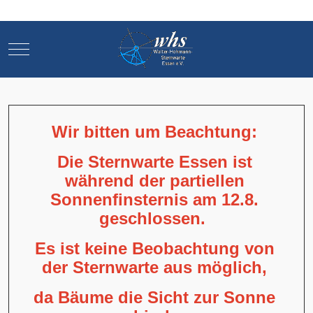
Mobile Menu Toggle
Mobile Menu Toggle
Wir bitten um Beachtung:
Die Sternwarte Essen ist
während der partiellen
Sonnenfinsternis am 12.8.
geschlossen.
Es ist keine Beobachtung von
der Sternwarte aus möglich,
da Bäume die Sicht zur Sonne