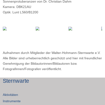
Sonnenprotuberanzen von Dr. Christian Dahm
Kamera: DBK21AU
Optik: Lunt LS60/B1200
Belichtungszeit: 60fps
Filter: B1200
Ort: Mülheim an der Ruhr
Datum: 10.06.2016
Sonstiges: 700 Einzelbilder mit Registax gestackt; Sonnenscheibe
maskiert
Aufnahmen durch Mitglieder der Walter-Hohmann-Sternwarte e.V.
Alle Bilder sind urheberrechtlich geschützt und hier mit freundlicher
Genehmigung der Bildautorinnen/Bildautoren bzw.
Fotografinnen/Fotografen veröffentlicht.
Sternwarte
Aktivitäten
Instrumente