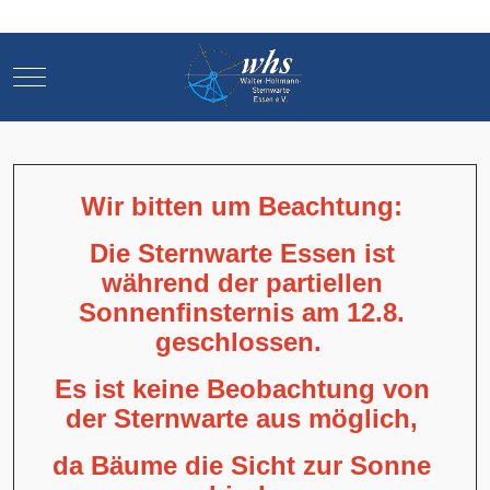
Mobile Menu Toggle
Mobile Menu Toggle
Wir bitten um Beachtung:
Die Sternwarte Essen ist
während der partiellen
Sonnenfinsternis am 12.8.
geschlossen.
Es ist keine Beobachtung von
der Sternwarte aus möglich,
da Bäume die Sicht zur Sonne