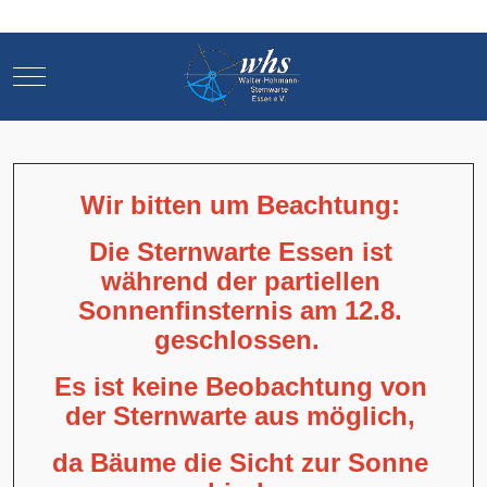
Mobile Menu Toggle
Mobile Menu Toggle
Wir bitten um Beachtung:
Die Sternwarte Essen ist
während der partiellen
Sonnenfinsternis am 12.8.
geschlossen.
Es ist keine Beobachtung von
der Sternwarte aus möglich,
da Bäume die Sicht zur Sonne