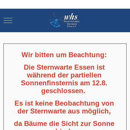
Mobile Menu Toggle
Mobile Menu Toggle
Wir bitten um Beachtung:
Die Sternwarte Essen ist
während der partiellen
Sonnenfinsternis am 12.8.
geschlossen.
Es ist keine Beobachtung von
der Sternwarte aus möglich,
da Bäume die Sicht zur Sonne