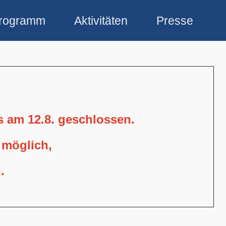
rogramm
Aktivitäten
Presse
is am 12.8. geschlossen.
 möglich,
.