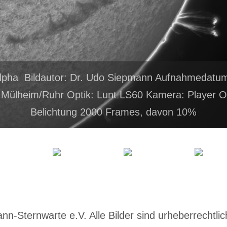
alpha Bildautor: Dr. Udo Siepmann Aufnahmedatum
 Mülheim/Ruhr Optik: Lunt LS60 Kamera: Player 
Belichtung 2000 Frames, davon 10%
-Sternwarte e.V. Alle Bilder sind urheberrechtlich