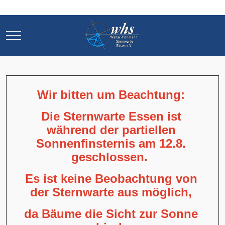
Mobile Menu Toggle
Mobile Menu Toggle
Wir bitten um Beachtung:
Die Sternwarte Essen ist
während der partiellen
Sonnenfinsternis am 12.8.
geschlossen.
Es ist keine Beobachtung von
der Sternwarte aus möglich,
da Bäume die Sicht zur Sonne