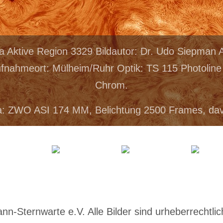
a Aktive Region 3329 Bildautor: Dr. Udo Siepma
ufnahmeort: Mülheim/Ruhr Optik: TS 115 Photolin
Chrom.
: ZWO ASI 174 MM, Belichtung 2500 Frames, da
-Sternwarte e.V. Alle Bilder sind urheberrechtlich