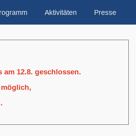
rogramm
Aktivitäten
Presse
is am 12.8. geschlossen.
 möglich,
.