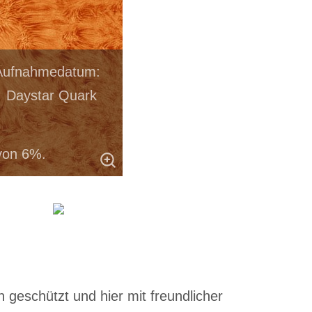
n Aufnahmedatum:
e Daystar Quark
von 6%.
 geschützt und hier mit freundlicher