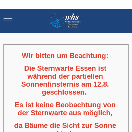
Mobile Menu Toggle
Mobile Menu Toggle
Wir bitten um Beachtung:
Die Sternwarte Essen ist
während der partiellen
Sonnenfinsternis am 12.8.
geschlossen.
Es ist keine Beobachtung von
der Sternwarte aus möglich,
da Bäume die Sicht zur Sonne