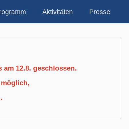
rogramm
Aktivitäten
Presse
is am 12.8. geschlossen.
 möglich,
.