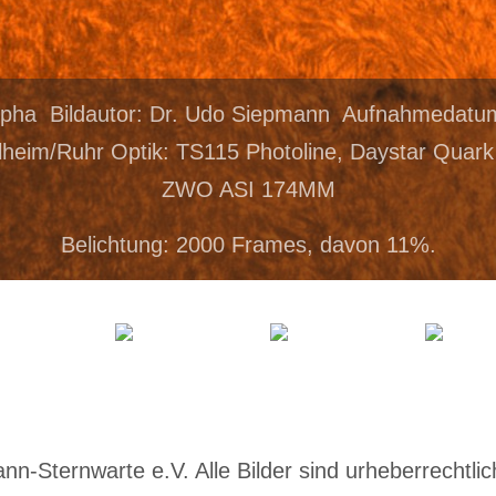
lpha Bildautor: Dr. Udo Siepmann Aufnahmedatu
heim/Ruhr Optik: TS115 Photoline, Daystar Quar
ZWO ASI 174MM
Belichtung: 2000 Frames, davon 11%.
-Sternwarte e.V. Alle Bilder sind urheberrechtlich