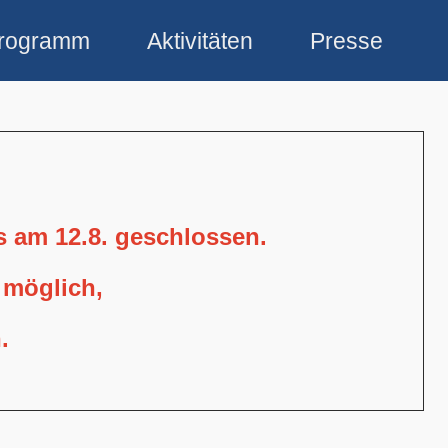
rogramm
Aktivitäten
Presse
is am 12.8. geschlossen.
 möglich,
.