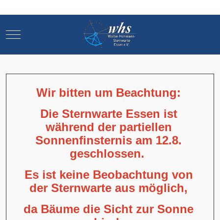
Mobile Menu Toggle
Mobile Menu Toggle
Wir bitten um Beachtung:
Die Sternwarte Essen ist
während der partiellen
Sonnenfinsternis am 12.8.
geschlossen.
Es ist keine Beobachtung von
der Sternwarte aus möglich,
da Bäume die Sicht zur Sonne