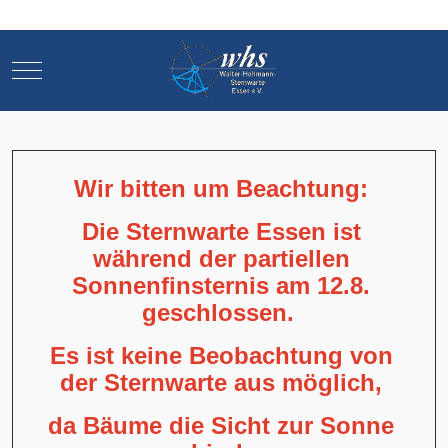
Mobile Menu Toggle
Mobile Menu Toggle
Wir bitten um Beachtung:
Die Sternwarte Essen ist
während der partiellen
Sonnenfinsternis am 12.8.
geschlossen.
Es ist keine Beobachtung von
der Sternwarte aus möglich,
da Bäume die Sicht zur Sonne