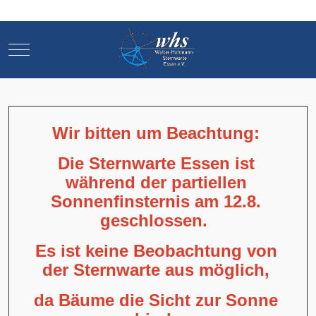
Mobile Menu Toggle
Mobile Menu Toggle
Wir bitten um Beachtung:
Die Sternwarte Essen ist
während der partiellen
Sonnenfinsternis am 12.8.
geschlossen.
Es ist keine Beobachtung von
der Sternwarte aus möglich,
da Bäume die Sicht zur Sonne