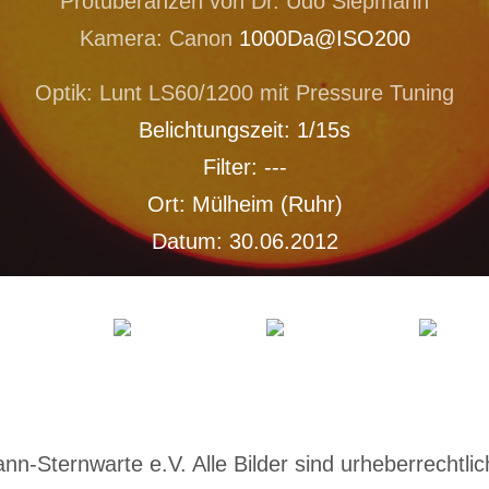
Protuberanzen von Dr. Udo Siepmann
Kamera: Canon
1000Da@ISO200
Optik: Lunt LS60/1200 mit Pressure Tuning
Belichtungszeit: 1/15s
Filter: ---
Ort: Mülheim (Ruhr)
Datum: 30.06.2012
-Sternwarte e.V. Alle Bilder sind urheberrechtlich