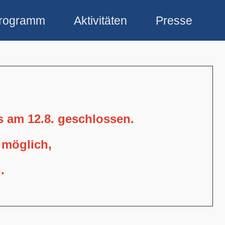
rogramm
Aktivitäten
Presse
is am 12.8. geschlossen.
 möglich,
.