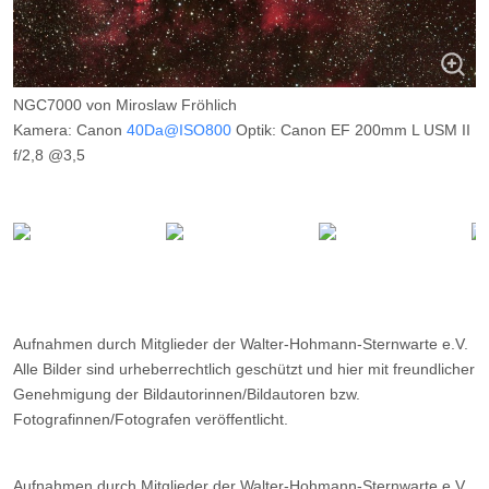
NGC7000 von Miroslaw Fröhlich
Kamera: Canon
40Da@ISO800
Optik: Canon EF 200mm L USM II
f/2,8 @3,5
Belichtungszeit: 22 x 7m H-Alpha in Essen, 15 x 6m ohne Filter , 1
x 3 Min. mit Cokin P830
Filter: H-Alpha 12nm Astronomik Clipfilter, Cokin P830
Weichzeichner
Ort: Oberholte (Sauerland) und Essen
Datum: ---
Aufnahmen durch Mitglieder der Walter-Hohmann-Sternwarte e.V.
Alle Bilder sind urheberrechtlich geschützt und hier mit freundlicher
Genehmigung der Bildautorinnen/Bildautoren bzw.
Fotografinnen/Fotografen veröffentlicht.
Aufnahmen durch Mitglieder der Walter-Hohmann-Sternwarte e.V.