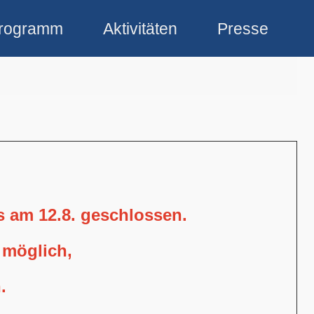
rogramm
Aktivitäten
Presse
is am 12.8. geschlossen.
 möglich,
.